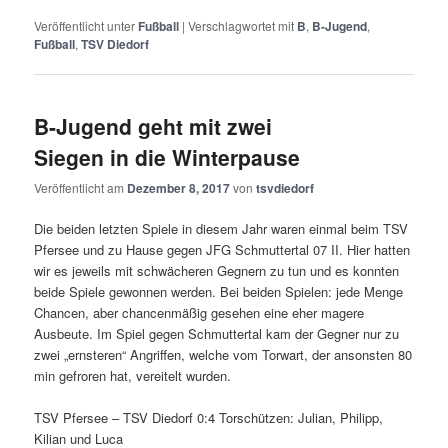
Veröffentlicht unter
Fußball
|
Verschlagwortet mit
B
,
B-Jugend
,
Fußball
,
TSV Diedorf
B-Jugend geht mit zwei
Siegen in die Winterpause
Veröffentlicht am
Dezember 8, 2017
von
tsvdiedorf
Die beiden letzten Spiele in diesem Jahr waren einmal beim TSV
Pfersee und zu Hause gegen JFG Schmuttertal 07 II. Hier hatten
wir es jeweils mit schwächeren Gegnern zu tun und es konnten
beide Spiele gewonnen werden. Bei beiden Spielen: jede Menge
Chancen, aber chancenmäßig gesehen eine eher magere
Ausbeute. Im Spiel gegen Schmuttertal kam der Gegner nur zu
zwei „ernsteren“ Angriffen, welche vom Torwart, der ansonsten 80
min gefroren hat, vereitelt wurden.
TSV Pfersee – TSV Diedorf 0:4 Torschützen: Julian, Philipp,
Kilian und Luca