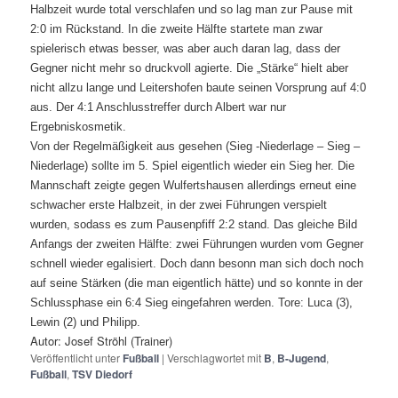
Halbzeit wurde total verschlafen und so lag man zur Pause mit
2:0 im Rückstand. In die zweite Hälfte startete man zwar
spielerisch etwas besser, was aber auch daran lag, dass der
Gegner nicht mehr so druckvoll agierte. Die „Stärke“ hielt aber
nicht allzu lange und Leitershofen baute seinen Vorsprung auf 4:0
aus. Der 4:1 Anschlusstreffer durch Albert war nur
Ergebniskosmetik.
Von der Regelmäßigkeit aus gesehen (Sieg -Niederlage – Sieg –
Niederlage) sollte im 5. Spiel eigentlich wieder ein Sieg her. Die
Mannschaft zeigte gegen Wulfertshausen allerdings erneut eine
schwacher erste Halbzeit, in der zwei Führungen verspielt
wurden, sodass es zum Pausenpfiff 2:2 stand. Das gleiche Bild
Anfangs der zweiten Hälfte: zwei Führungen wurden vom Gegner
schnell wieder egalisiert. Doch dann besonn man sich doch noch
auf seine Stärken (die man eigentlich hätte) und so konnte in der
Schlussphase ein 6:4 Sieg eingefahren werden. Tore: Luca (3),
Lewin (2) und Philipp.
Autor: Josef Ströhl (Trainer)
Veröffentlicht unter
Fußball
|
Verschlagwortet mit
B
,
B-Jugend
,
Fußball
,
TSV Diedorf