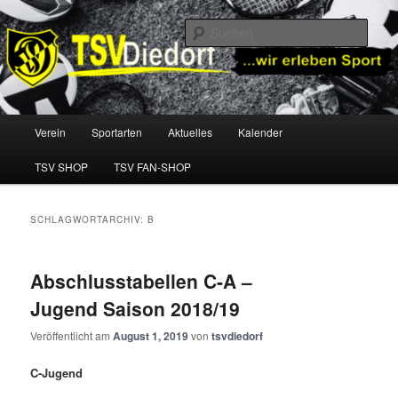
Zum
Zum
TSV Diedorf e.V.
primären
sekundären
Such
Inhalt
Inhalt
springen
springen
TSV Diedorf
Hauptmenü
Verein
Sportarten
Aktuelles
Kalender
TSV SHOP
TSV FAN-SHOP
SCHLAGWORTARCHIV:
B
Abschlusstabellen C-A –
Jugend Saison 2018/19
Veröffentlicht am
August 1, 2019
von
tsvdiedorf
C-Jugend