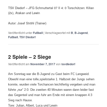
TSV Diedorf – JFG Schmuttertal 07 II 4: 0 Torschützen: Kilian
(2x), Atakan und Lewin
Autor: Josef Ströhl (Trainer)
Veröffentlicht unter
Fußball
|
Verschlagwortet mit
B
,
B-Jugend
,
Fußball
,
TSV Diedorf
2 Spiele – 2 Siege
Veröffentlicht am
November 7, 2017
von
tsvdiedorf
Am Sonntag war die B-Jugend zu Gast beim FC Langweid.
Obwohl man eine tolle,spielstarke 1. Halbzeit der Jungs sehen
konnte, wurden viele Torchancen leichtfertig vergeben und man
führte „nur“ 2:0. Die zweiten 40 Minuten waren dann leider fast
das Gegenteil und man fuhr am Ende mit einem knappen 4:3
Sieg nach Hause.
Tore: Julian, Albert, Luca und Lewin