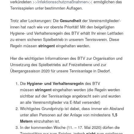
verkündeten
>>Infektionsschutzmaßnahmen<<
ermöglichen das
Tennisspielen unter bestimmten Auflagen.
Trotz aller Lockerungen: Die
Gesundheit
der Vereinsmitglieder/-
innen hat nach wie vor oberste Priorität! Mit den beigefügten
Hygiene- und Verhaltensregeln des BTV erhält Ihr einen Leitfaden
zu einem sicheren Spielbetrieb in unserem Tennisverein. Diese
Regeln müssen
stringent
eingehalten werden.
Hier die wichtigsten Informationen des BTV zur Organisation und
Umsetzung des Spielbetriebs auf Freizeitebene und zur
Übergangssaison 2020 für unsere Tennisanlage in Diedorf.
Die
Hygiene- und Verhaltensregeln
des BTV
müssen
stringent
eingehalten werden (die Regeln werden
sichtbar auf der Tennisanlage angebracht sein und wurden
an alle Vereinsmitglieder via E-Mail versendet)
Wichtigstes Grundprinzip ist dabei, dass immer ein Abstand
unter allen Personen auf der Anlage von mindestens
1,5
Metern
einzuhalten ist.
In der kommenden Woche (11. – 17. Mai 2020) dürfen die
Tennisplätze nur zum Spielen, jedoch
nicht
zum spiellosen