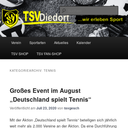
Zum
Zum
TSV Diedorf e.V.
primären
sekundären
Such
Inhalt
Inhalt
springen
springen
TSV Diedorf
Hauptmenü
Verein
Sportarten
Aktuelles
Kalender
TSV SHOP
TSV FAN-SHOP
KATEGORIEARCHIV:
TENNIS
Großes Event im August
„Deutschland spielt Tennis“
Veröffentlicht am
Juli 23, 2020
von
tsvgesch
Mit der Aktion „Deutschland spielt Tennis“ beteiligen sich jährlich
weit mehr als 2.000 Vereine an der Aktion. Da eine Durchführung