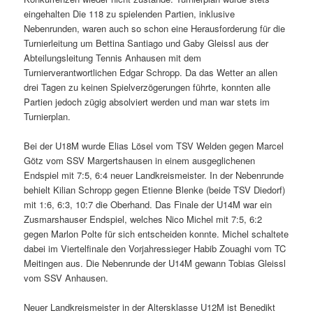
eingehalten Die 118 zu spielenden Partien, inklusive
Nebenrunden, waren auch so schon eine Herausforderung für die
Turnierleitung um Bettina Santiago und Gaby Gleissl aus der
Abteilungsleitung Tennis Anhausen mit dem
Turnierverantwortlichen Edgar Schropp. Da das Wetter an allen
drei Tagen zu keinen Spielverzögerungen führte, konnten alle
Partien jedoch zügig absolviert werden und man war stets im
Turnierplan.
Bei der U18M wurde Elias Lösel vom TSV Welden gegen Marcel
Götz vom SSV Margertshausen in einem ausgeglichenen
Endspiel mit 7:5, 6:4 neuer Landkreismeister. In der Nebenrunde
behielt Kilian Schropp gegen Etienne Blenke (beide TSV Diedorf)
mit 1:6, 6:3, 10:7 die Oberhand. Das Finale der U14M war ein
Zusmarshauser Endspiel, welches Nico Michel mit 7:5, 6:2
gegen Marlon Polte für sich entscheiden konnte. Michel schaltete
dabei im Viertelfinale den Vorjahressieger Habib Zouaghi vom TC
Meitingen aus. Die Nebenrunde der U14M gewann Tobias Gleissl
vom SSV Anhausen.
Neuer Landkreismeister in der Altersklasse U12M ist Benedikt