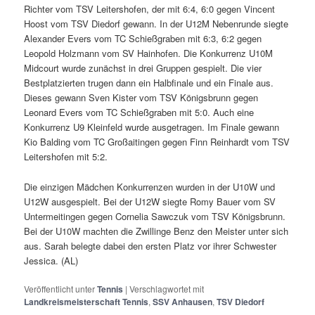
Richter vom TSV Leitershofen, der mit 6:4, 6:0 gegen Vincent
Hoost vom TSV Diedorf gewann. In der U12M Nebenrunde siegte
Alexander Evers vom TC Schießgraben mit 6:3, 6:2 gegen
Leopold Holzmann vom SV Hainhofen. Die Konkurrenz U10M
Midcourt wurde zunächst in drei Gruppen gespielt. Die vier
Bestplatzierten trugen dann ein Halbfinale und ein Finale aus.
Dieses gewann Sven Kister vom TSV Königsbrunn gegen
Leonard Evers vom TC Schießgraben mit 5:0. Auch eine
Konkurrenz U9 Kleinfeld wurde ausgetragen. Im Finale gewann
Kio Balding vom TC Großaitingen gegen Finn Reinhardt vom TSV
Leitershofen mit 5:2.
Die einzigen Mädchen Konkurrenzen wurden in der U10W und
U12W ausgespielt. Bei der U12W siegte Romy Bauer vom SV
Untermeitingen gegen Cornelia Sawczuk vom TSV Königsbrunn.
Bei der U10W machten die Zwillinge Benz den Meister unter sich
aus. Sarah belegte dabei den ersten Platz vor ihrer Schwester
Jessica. (AL)
Veröffentlicht unter
Tennis
|
Verschlagwortet mit
Landkreismeisterschaft Tennis
,
SSV Anhausen
,
TSV Diedorf