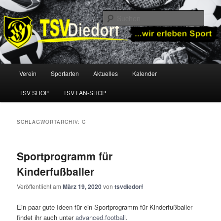
Zum
Zum
TSV Diedorf e.V.
primären
sekundären
Such
Inhalt
Inhalt
springen
springen
TSV Diedorf
Hauptmenü
Verein
Sportarten
Aktuelles
Kalender
TSV SHOP
TSV FAN-SHOP
SCHLAGWORTARCHIV:
C
Sportprogramm für
Kinderfußballer
Veröffentlicht am
März 19, 2020
von
tsvdiedorf
Ein paar gute Ideen für ein Sportprogramm für Kinderfußballer
findet ihr auch unter
advanced.football
.