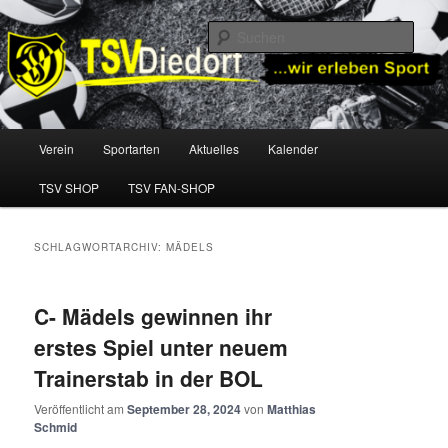
Zum
Zum
TSV Diedorf e.V.
primären
sekundären
Such
Inhalt
Inhalt
springen
springen
TSV Diedorf
Hauptmenü
Verein
Sportarten
Aktuelles
Kalender
TSV SHOP
TSV FAN-SHOP
SCHLAGWORTARCHIV:
MÄDELS
C- Mädels gewinnen ihr
erstes Spiel unter neuem
Trainerstab in der BOL
Veröffentlicht am
September 28, 2024
von
Matthias
Schmid