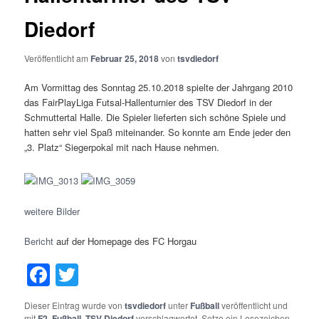
Diedorf
Veröffentlicht am
Februar 25, 2018
von
tsvdiedorf
Am Vormittag des Sonntag 25.10.2018 spielte der Jahrgang 2010
das FairPlayLiga Futsal-Hallenturnier des TSV Diedorf in der
Schmuttertal Halle. Die Spieler lieferten sich schöne Spiele und
hatten sehr viel Spaß miteinander. So konnte am Ende jeder den
„3. Platz“ Siegerpokal mit nach Hause nehmen.
weitere Bilder
Bericht
auf der Homepage des FC Horgau
Facebook
Twitter
Dieser Eintrag wurde von
tsvdiedorf
unter
Fußball
veröffentlicht und
mit
F2
,
Fußball
,
TSV Diedorf
verschlagwortet. Setze ein Lesezeichen