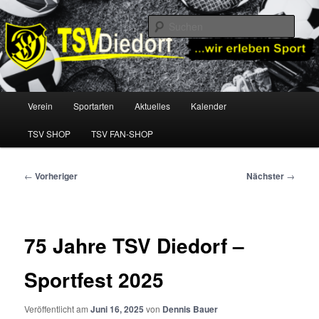
Zum
TSV Diedorf e.V.
primären
Such
Inhalt
springen
TSV Diedorf
Hauptmenü
Verein
Sportarten
Aktuelles
Kalender
TSV SHOP
TSV FAN-SHOP
Beitragsnavigation
←
Vorheriger
Nächster
→
75 Jahre TSV Diedorf –
Sportfest 2025
Veröffentlicht am
Juni 16, 2025
von
Dennis Bauer