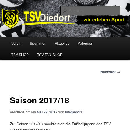
Zum
TSV Diedorf e.V.
primären
Such
Inhalt
springen
TSV Diedorf
Hauptmenü
Verein
Sportarten
Aktuelles
Kalender
TSV SHOP
TSV FAN-SHOP
Beitragsnavigation
Nächster
→
Saison 2017/18
Veröffentlicht am
Mai 22, 2017
von
tsvdiedorf
Zur Saison 2017/18 möchte sich die Fußballjugend des TSV
Diedorf hier präsentieren.