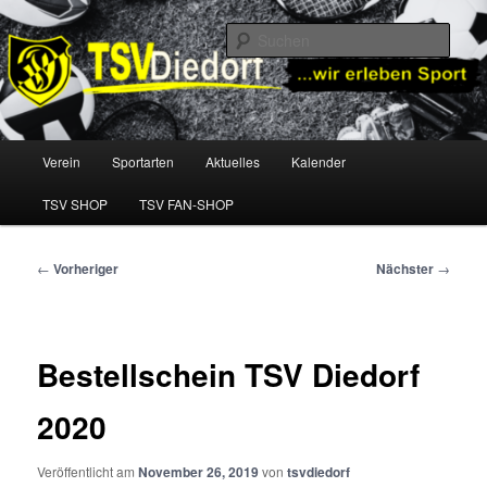
Zum
TSV Diedorf e.V.
primären
Such
Inhalt
springen
TSV Diedorf
Hauptmenü
Verein
Sportarten
Aktuelles
Kalender
TSV SHOP
TSV FAN-SHOP
Beitragsnavigation
←
Vorheriger
Nächster
→
Bestellschein TSV Diedorf
2020
Veröffentlicht am
November 26, 2019
von
tsvdiedorf